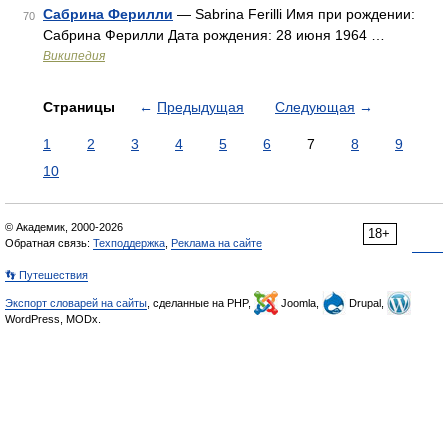
Сабрина Ферилли
— Sabrina Ferilli Имя при рождении:
70
Сабрина Ферилли Дата рождения: 28 июня 1964 …
Википедия
Страницы
←
Предыдущая
Следующая
→
1
2
3
4
5
6
7
8
9
10
© Академик, 2000-2026
18+
Обратная связь:
Техподдержка
,
Реклама на сайте
👣 Путешествия
Экспорт словарей на сайты
, сделанные на PHP,
Joomla,
Drupal,
WordPress, MODx.